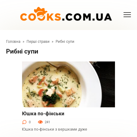
Перейти
до
вмісту
Головна
»
Перші страви
»
Рибні супи
Рибні супи
Юшка по-фінськи
Перші страви
0
241
Юшка по-фінськи з вершками дуже