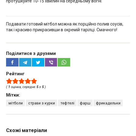
протушкуйте 10-15 хвилин на середньому вогні.
Подавати готовий мітбол можна як порційно полив соусів,
так і красиво прикрасивши в окремій тарілці. Смачного!
Поділитися з друзями
Рейтинг
(
1
оцінка, середнє
5
з
5
)
Мітки:
мітболи
страви з курки
тефтелі
фарш
фрикадельки
Схожі матеріали