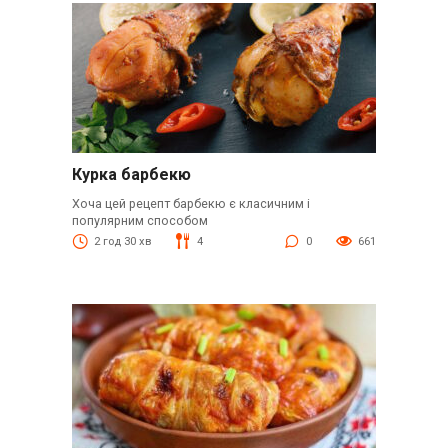
Курка барбекю
Хоча цей рецепт барбекю є класичним і
популярним способом
2 год 30 хв
4
0
661