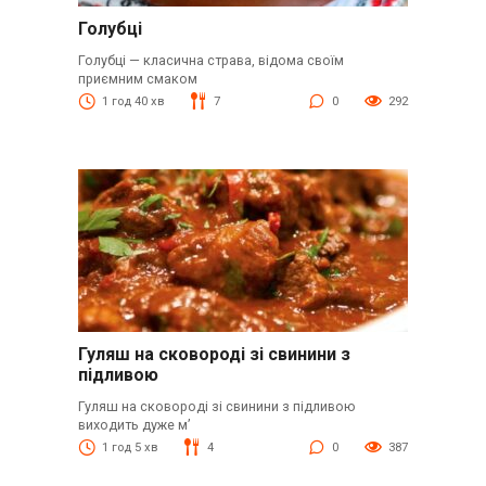
Голубці
Голубці — класична страва, відома своїм
приємним смаком
1 год 40 хв
7
0
292
Гуляш на сковороді зі свинини з
підливою
Гуляш на сковороді зі свинини з підливою
виходить дуже м’
1 год 5 хв
4
0
387