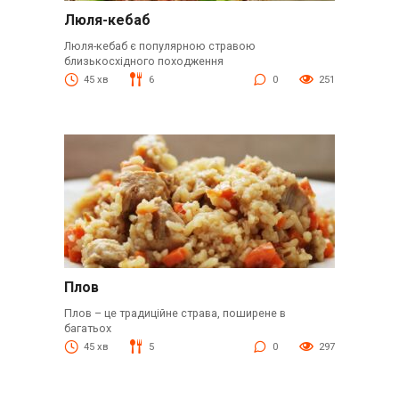
Люля-кебаб
Люля-кебаб є популярною стравою
близькосхідного походження
45 хв
6
0
251
Плов
Плов – це традиційне страва, поширене в
багатьох
45 хв
5
0
297