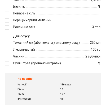
Базилік
½
Поварена сіль
Перець чорний мелений
Рослинна олія
3 ст.л
Для соусу
Томатний сік (або томати у власному соку)
250 мл
Лук ріпчастий
100 гр
Часник
2 зубчики
Суміш трав (прованські трави)
½
На порцію
Калорії:
156
ккал
Білки:
16
г
Жири:
10
г
Вуглеводи:
4
г