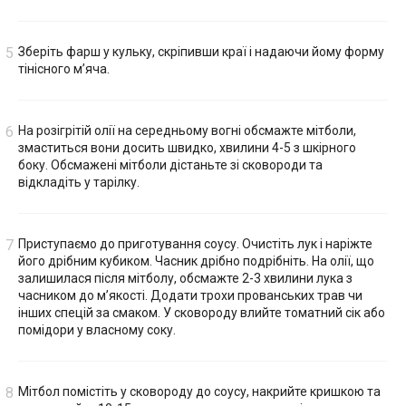
Зберіть фарш у кульку, скріпивши краї і надаючи йому форму
тінісного м’яча.
На розігрітій олії на середньому вогні обсмажте мітболи,
змаститься вони досить швидко, хвилини 4-5 з шкірного
боку. Обсмажені мітболи дістаньте зі сковороди та
відкладіть у тарілку.
Приступаємо до приготування соусу. Очистіть лук і наріжте
його дрібним кубиком. Часник дрібно подрібніть. На олії, що
залишилася після мітболу, обсмажте 2-3 хвилини лука з
часником до м’якості. Додати трохи прованських трав чи
інших спецій за смаком. У сковороду влийте томатний сік або
помідори у власному соку.
Мітбол помістіть у сковороду до соусу, накрийте кришкою та