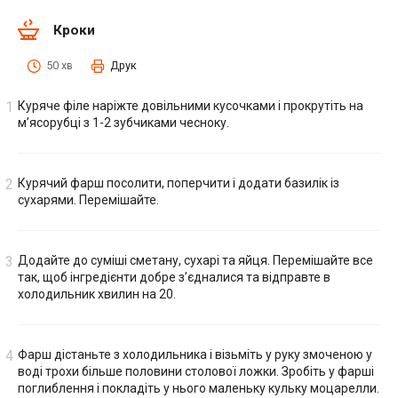
Кроки
50 хв
Друк
Куряче філе наріжте довільними кусочками і прокрутіть на
м’ясорубці з 1-2 зубчиками чесноку.
Курячий фарш посолити, поперчити і додати базилік із
сухарями. Перемішайте.
Додайте до суміші сметану, сухарі та яйця. Перемішайте все
так, щоб інгредієнти добре з’єдналися та відправте в
холодильник хвилин на 20.
Фарш дістаньте з холодильника і візьміть у руку змоченою у
воді трохи більше половини столової ложки. Зробіть у фарші
поглиблення і покладіть у нього маленьку кульку моцарелли.