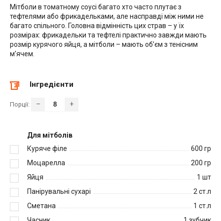
Мітболи в томатному соусі багато хто часто плутає з
тефтелями або фрикадельками, але насправді між ними не
багато спільного. Головна відмінність цих страв – у їх
розмірах: фрикадельки та тефтелі практично завжди мають
розмір курячого яйця, а мітболи – мають об’єм з тенісним
м’ячем.
Інгредієнти
–
+
Порції:
Для мітболів
Куряче філе
600
гр
Моцарелла
200
гр
Яйця
1
шт
Панірувальні сухарі
2
ст.л
Сметана
1
ст.л
Часник
1
зубчик