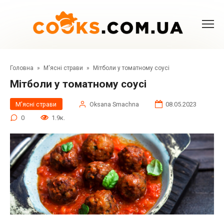
Перейти
до
вмісту
Головна
»
М'ясні страви
»
Мітболи у томатному соусі
Мітболи у томатному соусі
М'ясні страви
Oksana Smachna
08.05.2023
0
1.9к.