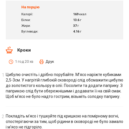
На порцію
Калорії:
169
ккал
Білки:
13.6
г
Жири:
37
г
Вуглеводи:
4.16
г
Кроки
1 год 20 хв
Друк
Цибулю очистіть і дрібно порубайте. М’ясо наріжте кубиками
2,5-3см. У нагрітій глибокій сковороді слід обсмажити цибулю
до золотистого кольору в олії. Посолити та додати паприку. З
паприкою слід бути обережнішими і додавати її на свій смак.
Щоб м’ясо не було надто гострим, візьміть солодку паприку.
Покладіть м’ясо і тушкуйте під кришкою на помірному вогні,
спостерігаючи за тим, щоб рідини в сковороді не було замало
і м’ясо не підгоріло.