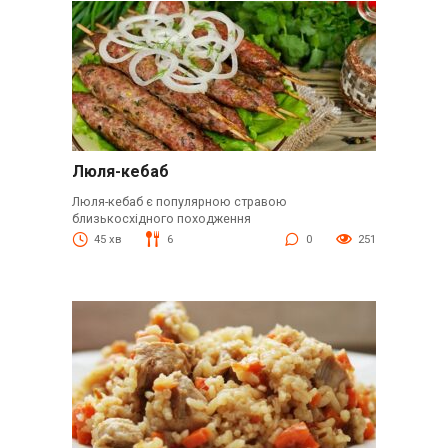
Люля-кебаб
Люля-кебаб є популярною стравою
близькосхідного походження
45 хв
6
0
251