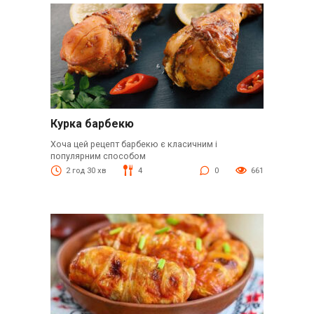
Курка барбекю
Хоча цей рецепт барбекю є класичним і
популярним способом
2 год 30 хв
4
0
661