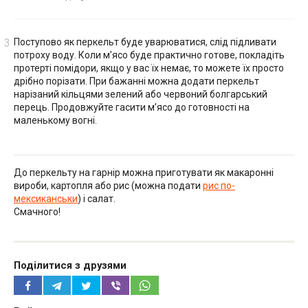
Поступово як перкельт буде уварюватися, слід підливати
потроху воду. Коли м’ясо буде практично готове, покладіть
протерті помідори, якщо у вас їх немає, то можете їх просто
дрібно порізати. При бажанні можна додати перкельт
нарізаний кільцями зелений або червоний болгарський
перець. Продовжуйте гасити м’ясо до готовності на
маленькому вогні.
До перкельту на гарнір можна приготувати як макаронні
вироби, картопля або рис (можна подати
рис по-
мексиканськи
) і салат.
Смачного!
Поділитися з друзями