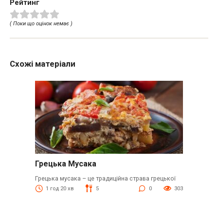
Рейтинг
( Поки що оцінок немає )
Схожі матеріали
Грецька Мусака
Грецька мусака – це традиційна страва грецької
1 год 20 хв
5
0
303