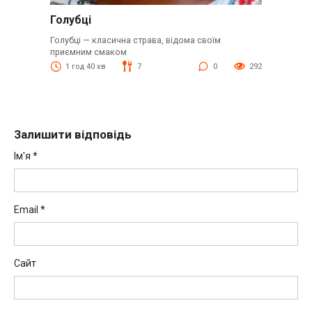
Голубці
Голубці — класична страва, відома своїм
приємним смаком
1 год 40 хв
7
0
292
Залишити відповідь
Ім'я
*
Email
*
Сайт