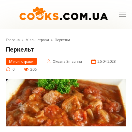
Перейти
до
вмісту
Головна
»
М'ясні страви
»
Перкельт
Перкельт
М'ясні страви
Oksana Smachna
25.04.2023
0
206