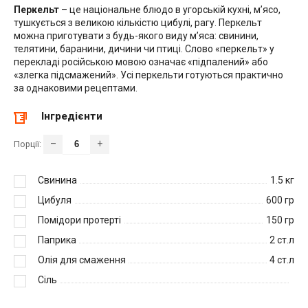
Перкельт
– це національне блюдо в угорській кухні, м’ясо,
тушкується з великою кількістю цибулі, рагу. Перкельт
можна приготувати з будь-якого виду м’яса: свинини,
телятини, баранини, дичини чи птиці. Слово «перкельт» у
перекладі російською мовою означає «підпалений» або
«злегка підсмажений». Усі перкельти готуються практично
за однаковими рецептами.
Інгредієнти
–
+
Порції:
Свинина
1.5
кг
Цибуля
600
гр
Помідори протерті
150
гр
Паприка
2
ст.л
Олія для смаження
4
ст.л
Сіль