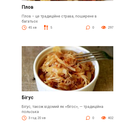
Плов
Плов – це традиційне страва, поширене в
багатьох
45 хв
5
0
297
Бігус
Бігус, також відомий як «бігос», — традиційна
польська
3 год 20 хв
0
402