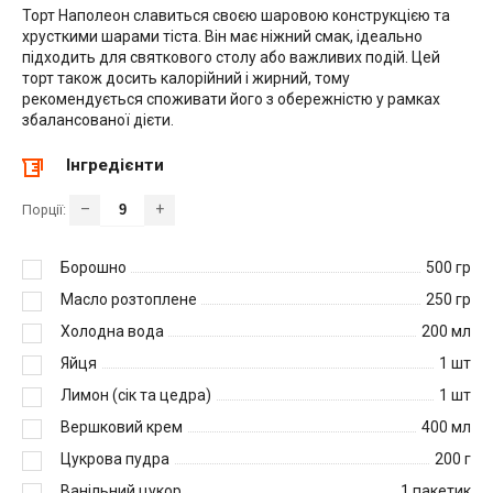
Торт Наполеон славиться своєю шаровою конструкцією та
хрусткими шарами тіста. Він має ніжний смак, ідеально
підходить для святкового столу або важливих подій. Цей
торт також досить калорійний і жирний, тому
рекомендується споживати його з обережністю у рамках
збалансованої дієти.
Інгредієнти
–
+
Порції:
Борошно
500
гр
Масло розтоплене
250
гр
Холодна вода
200
мл
Яйця
1
шт
Лимон (сік та цедра)
1
шт
Вершковий крем
400
мл
Цукрова пудра
200
г
Ванільний цукор
1
пакетик