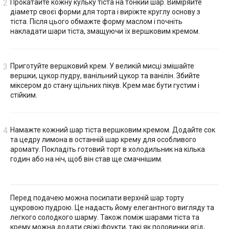
Прокатайте кожну кульку тіста на тонкий шар. Виміряйте
діаметр своєї форми для торта і виріжте круглу основу з
тіста. Після цього обмажте форму маслом і почніть
накладати шари тіста, змащуючи їх вершковим кремом.
Приготуйте вершковий крем. У великій мисці змішайте
вершки, цукор пудру, ванільний цукор та ванілін. Збийте
міксером до стану щільних пікув. Крем має бути густим і
стійким.
Намажте кожний шар тіста вершковим кремом. Додайте сок
та цедру лимона в останній шар крему для особливого
аромату. Покладіть готовий торт в холодильник на кілька
годин або на ніч, щоб він став ще смачнішим.
Перед подачею можна посипати верхній шар торту
цукровою пудрою. Це надасть йому елегантного вигляду та
легкого солодкого шарму. Також поміж шарами тіста та
крему можна додати свіжі фрукти, такі як половинки ягід,