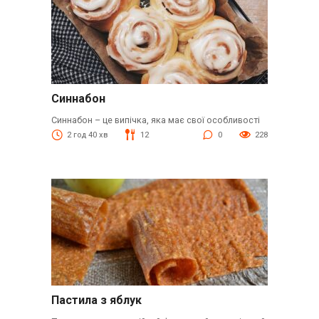
Синнабон
Синнабон – це випічка, яка має свої особливості
2 год 40 хв
12
0
228
Пастила з яблук