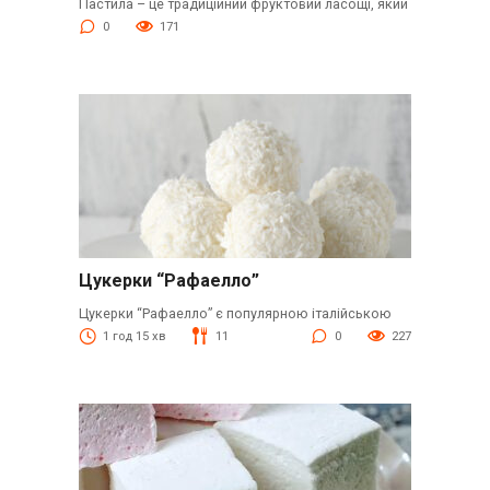
Пастила – це традиційний фруктовий ласощі, який
0
171
Цукерки “Рафаелло”
Цукерки “Рафаелло” є популярною італійською
1 год 15 хв
11
0
227