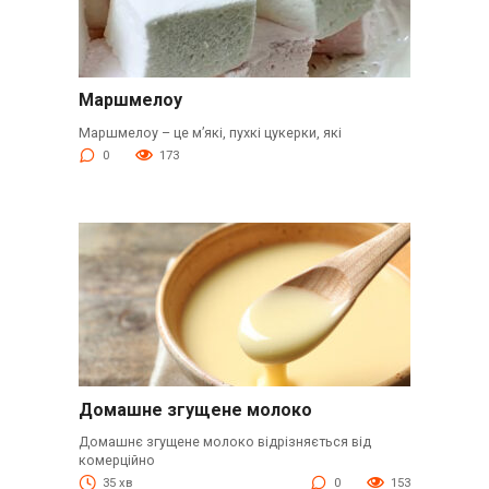
Маршмелоу
Маршмелоу – це м’які, пухкі цукерки, які
0
173
Домашне згущене молоко
Домашнє згущене молоко відрізняється від
комерційно
35 хв
0
153