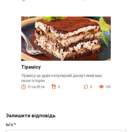
Тірамісу
Тірамісу це дуже популярний десерт який має
свою історію
3 год 30 хв
6
0
165
Залишити відповідь
Ім'я
*