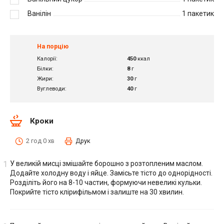
Ванілін
1
пакетик
На порцію
Калорії:
450
ккал
Білки:
8
г
Жири:
30
г
Вуглеводи:
40
г
Кроки
2 год 0 хв
Друк
У великій мисці змішайте борошно з розтопленим маслом.
Додайте холодну воду і яйце. Замісьте тісто до однорідності.
Розділіть його на 8-10 частин, формуючи невеликі кульки.
Покрийте тісто клірифільмом і залиште на 30 хвилин.