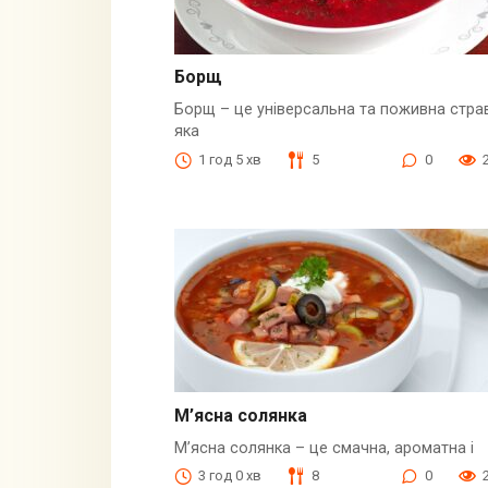
Борщ
Борщ – це універсальна та поживна стра
яка
1 год 5 хв
5
0
М’ясна солянка
М’ясна солянка – це смачна, ароматна і
3 год 0 хв
8
0