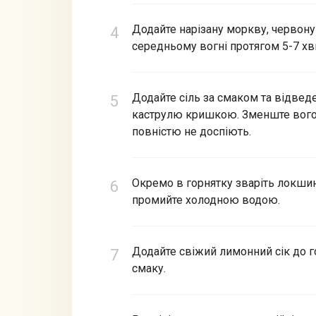
Додайте нарізану моркву, червону 
середньому вогні протягом 5-7 хви
Додайте сіль за смаком та відвед
каструлю кришкою. Зменште вогонь
повністю не доспіють.
Окремо в горнятку зваріть локшину
промийте холодною водою.
Додайте свіжий лимонний сік до г
смаку.