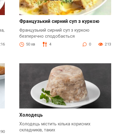
Французький сирний суп з куркою
ва,
Французький сирний суп з куркою
безперечно сподобається
216
50 хв
4
0
213
Холодець
Холодець містить кілька корисних
складників, таких
290