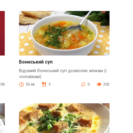
Боннський суп
Відомий боннський суп дозволяє жінкам (і
чоловікам)
206
55 хв
5
0
202