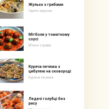
Жульєн з грибами
Гарячі закуски
Мітболи у томатному
соусі
М'ясні страви
Куряча печінка з
цибулею на сковороді
Куряча печінка
Ледачі голубці без
рису