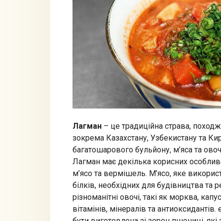
Лагман
– це традиційна страва, походж
зокрема Казахстану, Узбекистану та Ки
багатошарового бульйону, м’яса та ов
Лагман має декілька корисних особливо
м’ясо та вермішель. М’ясо, яке викори
білків, необхідних для будівництва та р
різноманітні овочі, такі як морква, ка
вітамінів, мінералів та антиоксидантів
бути виготовлена зі зерен пшениці, як