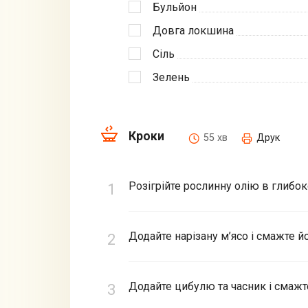
Бульйон
Довга локшина
Сіль
Зелень
Кроки
55 хв
Друк
Розігрійте рослинну олію в глибок
Додайте нарізану м’ясо і смажте й
Додайте цибулю та часник і смажте