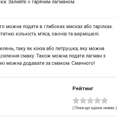
ки. Залийте її гарячим лагманом.
го можна подати в глибоких мисках або тарілках.
атню кількість м’яса, овочів та вермішелі.
елень, таку як кінза або петрушка, яку можна
ідсилення смаку. Також можна подати лагман з
які можна додавати за смаком. Смачного!
Рейтинг
( Поки що оцінок немає )