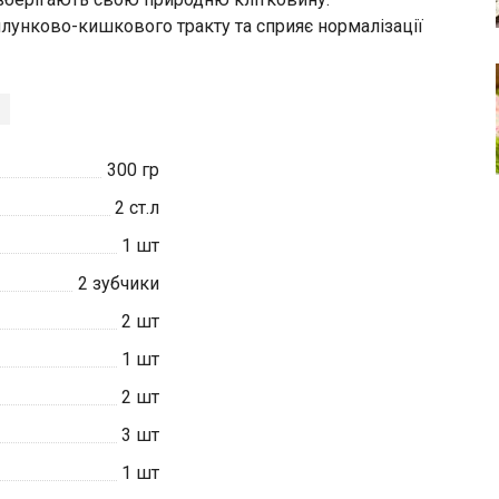
лунково-кишкового тракту та сприяє нормалізації
300
гр
2
ст.л
1
шт
2
зубчики
2
шт
1
шт
2
шт
3
шт
1
шт