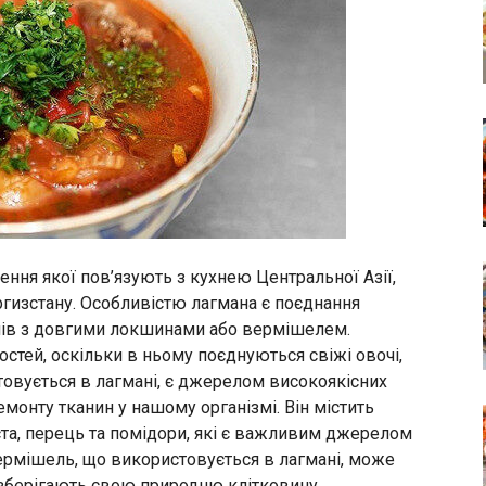
ення якої пов’язують з кухнею Центральної Азії,
ргизстану. Особливістю лагмана є поєднання
очів з довгими локшинами або вермішелем.
стей, оскільки в ньому поєднуються свіжі овочі,
стовується в лагмані, є джерелом високоякісних
емонту тканин у нашому організмі. Він містить
пуста, перець та помідори, які є важливим джерелом
. ермішель, що використовується в лагмані, може
і зберігають свою природню клітковину.