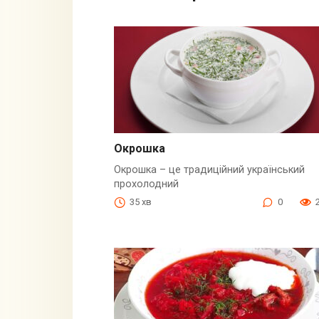
Окрошка
Окрошка – це традиційний український
прохолодний
35 хв
0