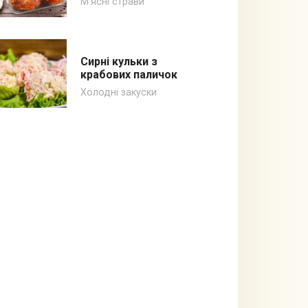
М'ясні страви
Сирні кульки з
крабових паличок
Холодні закуски