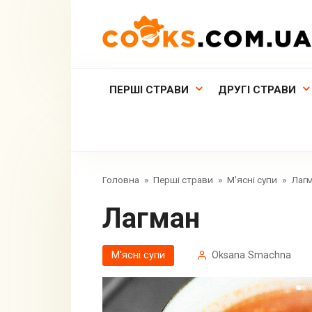
Перейти
до
вмісту
ПЕРШІ СТРАВИ
ДРУГІ СТРАВИ
Головна
»
Перші страви
»
М'ясні супи
»
Лаг
Лагман
М'ясні супи
Oksana Smachna