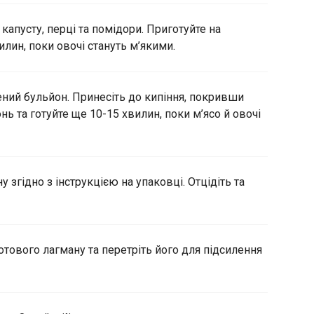
капусту, перці та помідори. Приготуйте на
лин, поки овочі стануть м’якими.
ений бульйон. Принесіть до кипіння, покривши
 та готуйте ще 10-15 хвилин, поки м’ясо й овочі
 згідно з інструкцією на упаковці. Отцідіть та
отового лагману та перетріть його для підсилення