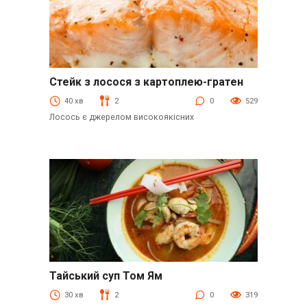
Стейк з лосося з картоплею-гратен
Другі страви
40 хв
2
0
529
Лосось є джерелом високоякісних
Тайський суп Том Ям
Перші страви
30 хв
2
0
319