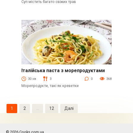
Суп містить багато свіжих трав
Італійська паста з морепродуктами
Паста
30 хв
3
0
368
Морепродукти, такі як креветки
Пагінація
1
2
…
12
Далі
записів
© 2026 Cooks.com.ua