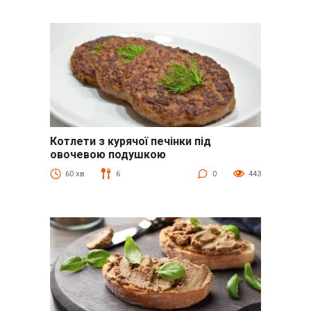
Котлети з курячої печінки під
Куряча печінка
овочевою подушкою
60 хв
6
0
443