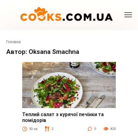
Перейти
до
вмісту
Головна
Автор:
Oksana Smachna
Теплий салат з курячої печінки та
Куряча печінка
помідорів
30 хв
2
0
820