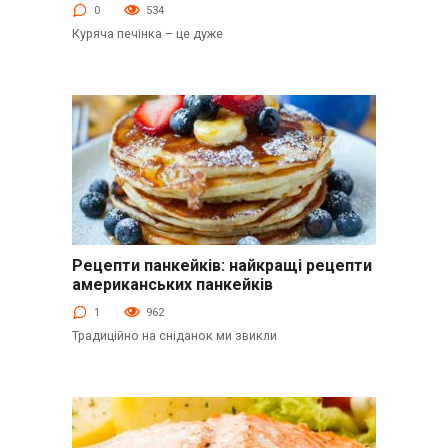
0
534
Куряча печінка – це дуже
Рецепти панкейків: найкращі рецепти
Оладки
американських панкейків
1
962
Традиційно на сніданок ми звикли