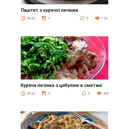
Паштет з курячої печінки
Куряча печінка
60 хв
5
0
1.2к.
Куряча печінка з цибулею в сметані
Куряча печінка
30 хв
4
0
468