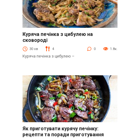
Куряча печінка з цибулею на
Куряча печінка
сковороді
30 хв
4
0
1.8к.
Куряча печінка з цибулею –
Як приготувати курячу печінку:
Без рубрики
рецепти та поради приготування